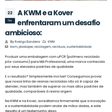
A KWM e a Kover
22
enfrentaram um desafio
fev
ambicioso:
By
Rodrigo Bandeira
KWM
kwm
,
plaskaper
,
reciclagem
,
resíduos
,
sustentabilidade
Produzir uma embalagem com uPCR (polímero reciclado
pós-consumo) para Mili Professional, uma marca conhecida
por seus elevados padrões de qualidade.
E o resultado? Simplesmente incrível! Conseguimos provar
que nossa linha de resinas recicladas não só é capaz de
atender, mas também de superar os mais altos padrões de
qualidade, comparáveis à resina virgem.
Na KWM e na Kover, acreditamos firmemente que a inovação
e a sustentabilidade podem andar de mãos dadas, e este
desafio é um testemunho disso.