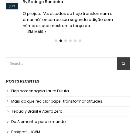
By
Rodrigo Bandeira
jun
O projeto “As atitudes de hoje transformam o
amanhã” encerrou sua segunda edição com
números que mostram a força da...
LEIA MAIS
POSTS RECENTES
Fiep homenageia Lauro Furuta
Mais do que reciclar papel, transformar atitudes.
Tequaly Brasil é Aterro Zero
Da Alemanha para o mundo!
Posigraf + KWM